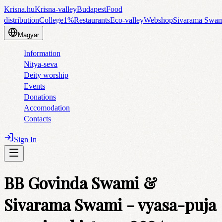
Krisna.hu
Krisna-valley
Budapest
Food
distribution
College
1%
Restaurants
Eco-valley
Webshop
Sivarama Swa
Magyar
Information
Nitya-seva
Deity worship
Events
Donations
Accomodation
Contacts
Sign In
BB Govinda Swami &
Sivarama Swami - vyasa-puja