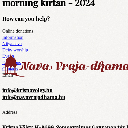
morning kirtan - 2024
How can you help?
Online donations
Information
Nitya-seva
Deity worship
Events
Donations
Contacts
Email
info@krisnavolgy.hu
info@navavrajadhama.hu
Address
Krisna Völgy, H-8699, Somogyvámos Gauranga tér 1